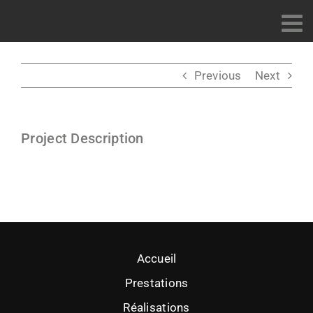
Passer
au
contenu
Previous
Next
Project Description
Accueil
Prestations
Réalisations